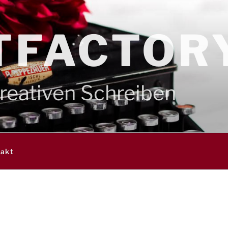
TFACTOR
eativen Schreiben
takt