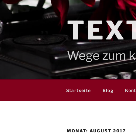
Zum
Inhalt
springen
TEX
Wege zum kr
Startseite
Blog
Kon
MONAT:
AUGUST 2017