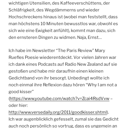
wichtigen Utensilien, des Kaffeeverschüttens, der
Schläfrigkeit, des Wegdämmerns und wieder
Hochschreckens hinaus ist (wobei man feststellt, dass
man höchstens 10 Minuten bewusstlos war, obwohl es
sich wie eine Ewigkeit anfühlt), kommt man dazu, sich
den ernsteren Dingen zu widmen. Naja, Ernst…
Ich habe im Newsletter “The Paris Review” Mary
Ruefles Poesie wiederentdeckt. Vor vielen Jahren war
ich dank eines Podcasts auf Radio New Zealand auf sie
gestoßen und habe mir daraufhin einen kleinen
Gedichtband von ihr besorgt. Unbedingt wollte ich
noch einmal ihre Reflexion dazu hören “Why I am not a
good kisser”
(
https://www.youtube.com/watch?v=Zcai4RsdVvw
–
oder hier:
http://www.versedaily.org/2011/goodkisser.shtml
).
Ich war augenblicklich gefesselt, zumal sie das Gedicht
auch noch persönlich so vortrug, dass es ungemein an