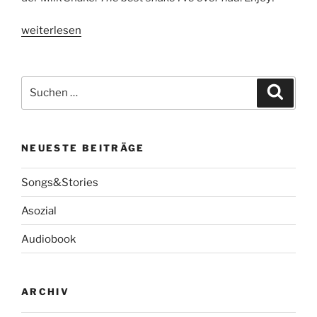
„Milk
weiterlesen
Shake“
Suche
Suche
nach:
NEUESTE BEITRÄGE
Songs&Stories
Asozial
Audiobook
ARCHIV