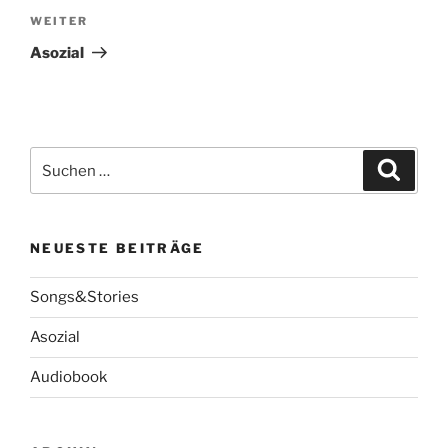
Nächster
WEITER
Beitrag
Asozial
Suche
Suche
nach:
NEUESTE BEITRÄGE
Songs&Stories
Asozial
Audiobook