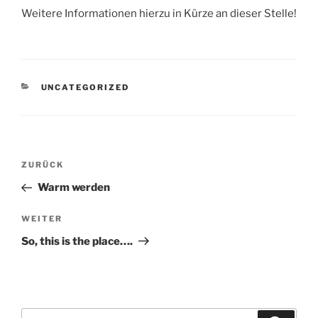
Weitere Informationen hierzu in Kürze an dieser Stelle!
KATEGORIEN
UNCATEGORIZED
Beitragsnavigation
Vorheriger
ZURÜCK
Beitrag
Warm werden
Nächster
WEITER
Beitrag
So, this is the place….
Suche