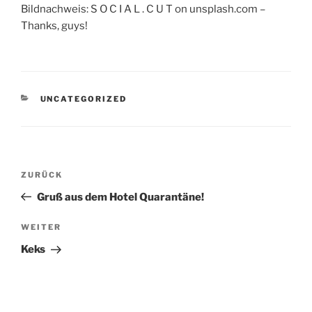
Bildnachweis: S O C I A L . C U T on unsplash.com –
Thanks, guys!
KATEGORIEN
UNCATEGORIZED
Beitragsnavigation
Vorheriger
ZURÜCK
Beitrag
Gruß aus dem Hotel Quarantäne!
Nächster
WEITER
Beitrag
Keks