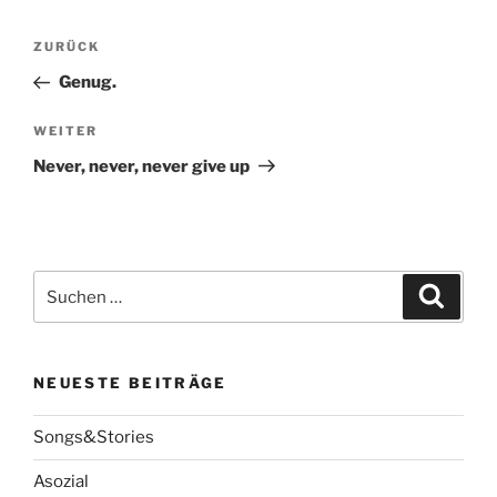
Beitragsnavigation
Vorheriger
ZURÜCK
Beitrag
Genug.
Nächster
WEITER
Beitrag
Never, never, never give up
Suche
Suche
nach:
NEUESTE BEITRÄGE
Songs&Stories
Asozial