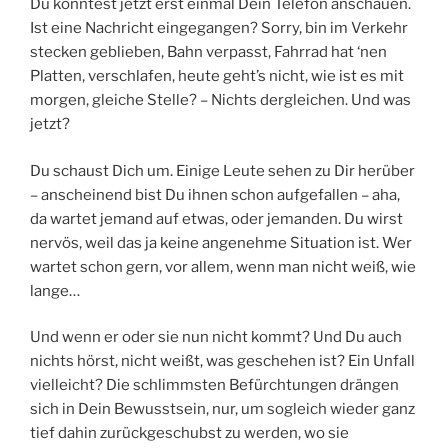
Du könntest jetzt erst einmal Dein Telefon anschauen.
Ist eine Nachricht eingegangen? Sorry, bin im Verkehr
stecken geblieben, Bahn verpasst, Fahrrad hat ‘nen
Platten, verschlafen, heute geht’s nicht, wie ist es mit
morgen, gleiche Stelle? – Nichts dergleichen. Und was
jetzt?
Du schaust Dich um. Einige Leute sehen zu Dir herüber
– anscheinend bist Du ihnen schon aufgefallen – aha,
da wartet jemand auf etwas, oder jemanden. Du wirst
nervös, weil das ja keine angenehme Situation ist. Wer
wartet schon gern, vor allem, wenn man nicht weiß, wie
lange…
Und wenn er oder sie nun nicht kommt? Und Du auch
nichts hörst, nicht weißt, was geschehen ist? Ein Unfall
vielleicht? Die schlimmsten Befürchtungen drängen
sich in Dein Bewusstsein, nur, um sogleich wieder ganz
tief dahin zurückgeschubst zu werden, wo sie